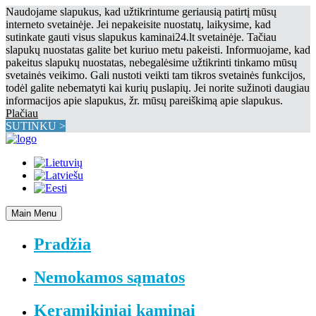
Naudojame slapukus, kad užtikrintume geriausią patirtį mūsų
interneto svetainėje. Jei nepakeisite nuostatų, laikysime, kad
sutinkate gauti visus slapukus kaminai24.lt svetainėje. Tačiau
slapukų nuostatas galite bet kuriuo metu pakeisti. Informuojame, kad
pakeitus slapukų nuostatas, nebegalėsime užtikrinti tinkamo mūsų
svetainės veikimo. Gali nustoti veikti tam tikros svetainės funkcijos,
todėl galite nebematyti kai kurių puslapių. Jei norite sužinoti daugiau
informacijos apie slapukus, žr. mūsų pareiškimą apie slapukus.
Plačiau
SUTINKU >
Main Menu
Pradžia
Nemokamos sąmatos
Keramikiniai kaminai