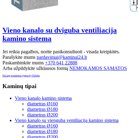
Vieno kanalo su dviguba ventiliacija
kamino sistema
Jei reikia pagalbos, norite pasikonsultuoti - visada kreipkitės.
Parašykite mums
pardavimai@kaminai24.lt
Paskambinkite mums
+370 641 22888
Arba užpildykite užklausos formą
NEMOKAMOS SĄMATOS
FaLang translation system by Faboba
Kaminų
tipai
Vieno kanalo kamino sistema
diametras Ø160
diametras Ø180
diametras Ø200
Vieno kanalo su vienguba ventiliacija kamino sistema
diametras Ø160
diametras Ø180
diametras Ø200