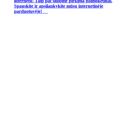
internetu! Taip pat siūlome pirkimą išsimokėtinai.
Spauskite ir apsilankykite mūsų internetinėje
parduotuvėje!