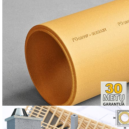
1159.42
417 €
PLAČIAU >
Top universal kaminas Ø200+2V h=9m. kompl.
1896.84
683 €
PLAČIAU >
YPATINGAI GEROS
KAMINŲ KAINOS!
Individualūs pasiūlymai
kiekvienam klientui.
Gaukite kainos pasiūlymą
dabar!
NEMOKAMOS SĄMATOS
Top universal kaminas Ø200 h=6,75m. kompl.
1218.81
488 €
PLAČIAU >