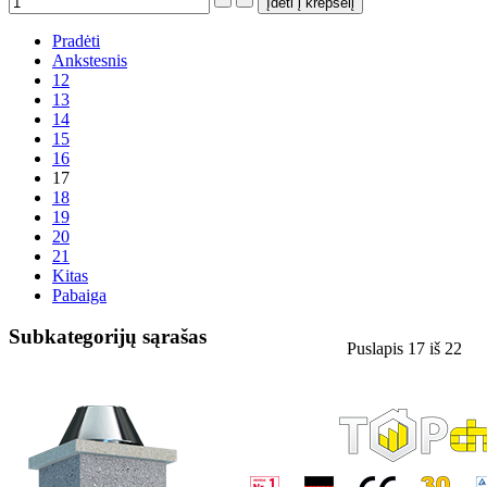
Pradėti
Ankstesnis
12
13
14
15
16
17
18
19
20
21
Kitas
Pabaiga
Subkategorijų sąrašas
Puslapis 17 iš 22