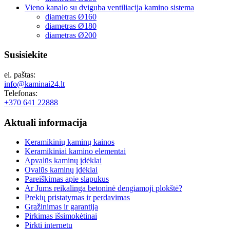
Vieno kanalo su dviguba ventiliacija kamino sistema
diametras Ø160
diametras Ø180
diametras Ø200
Susisiekite
el. paštas:
info@kaminai24.lt
Telefonas:
+370 641 22888
Aktuali
informacija
Keramikinių kaminų kainos
Keramikiniai kamino elementai
Apvalūs kaminų įdėklai
Ovalūs kaminų įdėklai
Pareiškimas apie slapukus
Ar Jums reikalinga betoninė dengiamoji plokštė?
Prekių pristatymas ir perdavimas
Grąžinimas ir garantija
Pirkimas išsimokėtinai
Pirkti internetu