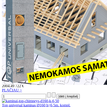
Top universal kaminas Ø200+V h=10,75m. kompl.
2059.18
741 €
PLAČIAU >
Top universal kaminas Ø200+V h=7,5m. kompl.
1496.62
539 €
PLAČIAU >
Top universal kaminas Ø160+2V h=5,75m. kompl.
1275.58
459 €
PLAČIAU >
Top universal kaminas Ø160+2V h=9,75m. kompl.
2004.49
722 €
PLAČIAU >
Top universal kaminas Ø160 h=6,5m. kompl.