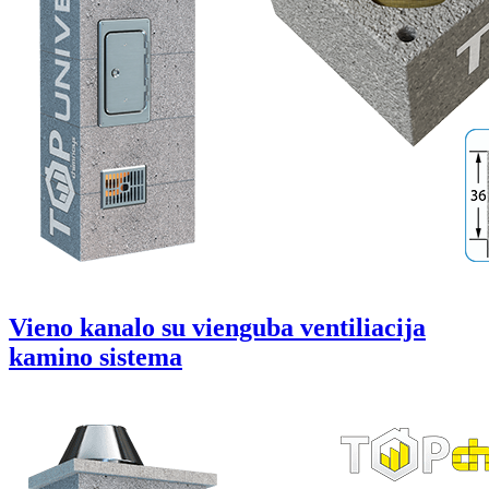
Vieno kanalo su vienguba ventiliacija
kamino sistema