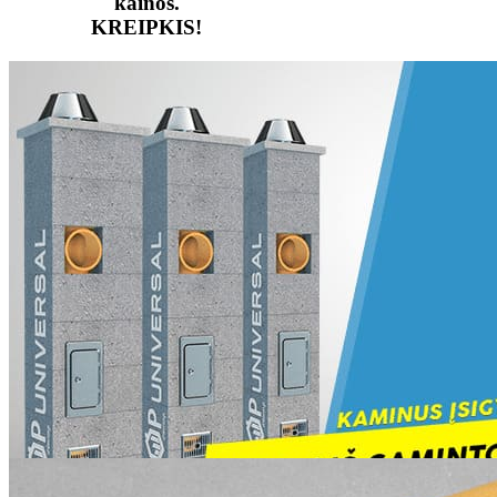
kainos.
KREIPKIS!
SAUGUMAS IR
LATEST
PATIKIMUMAS.
PRODUCTS
30 metų gamintojo garantija.
Aukščiausios kokybės
standartai.
Ilgametė patirtis.
Top universal kaminas Ø200+2V h=5m. kompl.