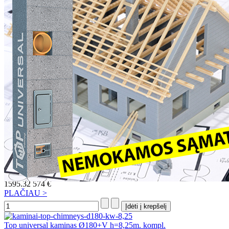
Top universal kaminas Ø160+2V h=7,5m. kompl.
1573.35
566 €
PLAČIAU >
Top universal kaminas Ø160 h=9,5m. kompl.
1581.97
633 €
PLAČIAU >
Top universal kaminas Ø200 h=9,25m. kompl.
1582.95
633 €
PLAČIAU >
Top universal kaminas Ø180+2V h=7,5m. kompl.
1595.32
574 €
PLAČIAU >
Top universal kaminas Ø180+V h=8,25m. kompl.