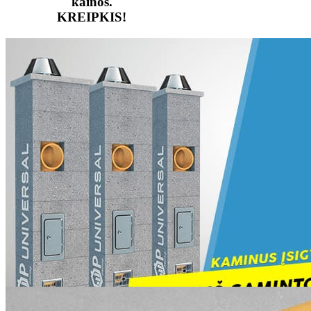
kainos.
KREIPKIS!
SAUGUMAS IR
LATEST
PATIKIMUMAS.
PRODUCTS
30 metų gamintojo garantija.
Aukščiausios kokybės
standartai.
Ilgametė patirtis.
Top universal kaminas Ø200+V h=8m. kompl.