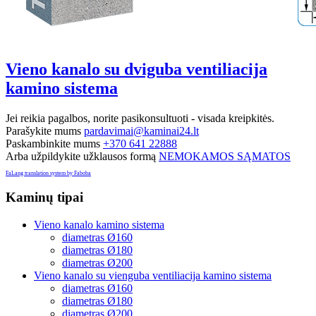
Vieno kanalo su dviguba ventiliacija
kamino sistema
Jei reikia pagalbos, norite pasikonsultuoti - visada kreipkitės.
Parašykite mums
pardavimai@kaminai24.lt
Paskambinkite mums
+370 641 22888
Arba užpildykite užklausos formą
NEMOKAMOS SĄMATOS
FaLang translation system by Faboba
Kaminų
tipai
Vieno kanalo kamino sistema
diametras Ø160
diametras Ø180
diametras Ø200
Vieno kanalo su vienguba ventiliacija kamino sistema
diametras Ø160
diametras Ø180
diametras Ø200