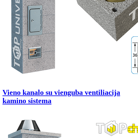
Vieno kanalo su vienguba ventiliacija
kamino sistema