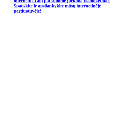
internetu! Taip pat siūlome pirkimą išsimokėtinai.
Spauskite ir apsilankykite mūsų internetinėje
parduotuvėje!