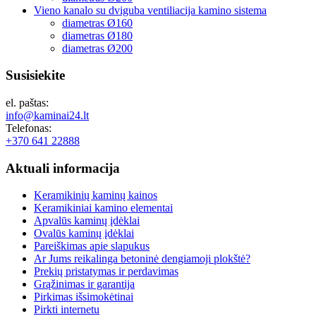
Vieno kanalo su dviguba ventiliacija kamino sistema
diametras Ø160
diametras Ø180
diametras Ø200
Susisiekite
el. paštas:
info@kaminai24.lt
Telefonas:
+370 641 22888
Aktuali
informacija
Keramikinių kaminų kainos
Keramikiniai kamino elementai
Apvalūs kaminų įdėklai
Ovalūs kaminų įdėklai
Pareiškimas apie slapukus
Ar Jums reikalinga betoninė dengiamoji plokštė?
Prekių pristatymas ir perdavimas
Grąžinimas ir garantija
Pirkimas išsimokėtinai
Pirkti internetu