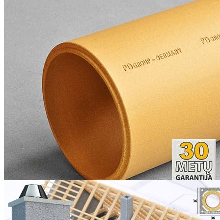
1565.4
564 €
PLAČIAU >
Top universal kaminas Ø180 h=9,25m. kompl.
1566.16
626 €
PLAČIAU >
YPATINGAI GEROS
KAMINŲ KAINOS!
Individualūs pasiūlymai
kiekvienam klientui.
Gaukite kainos pasiūlymą
dabar!
NEMOKAMOS SĄMATOS
Top universal kaminas Ø160+V h=8,25m. kompl.
1573.34
566 €
PLAČIAU >