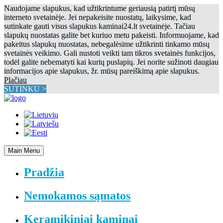
Naudojame slapukus, kad užtikrintume geriausią patirtį mūsų
interneto svetainėje. Jei nepakeisite nuostatų, laikysime, kad
sutinkate gauti visus slapukus kaminai24.lt svetainėje. Tačiau
slapukų nuostatas galite bet kuriuo metu pakeisti. Informuojame, kad
pakeitus slapukų nuostatas, nebegalėsime užtikrinti tinkamo mūsų
svetainės veikimo. Gali nustoti veikti tam tikros svetainės funkcijos,
todėl galite nebematyti kai kurių puslapių. Jei norite sužinoti daugiau
informacijos apie slapukus, žr. mūsų pareiškimą apie slapukus.
Plačiau
SUTINKU >
Main Menu
Pradžia
Nemokamos sąmatos
Keramikiniai kaminai