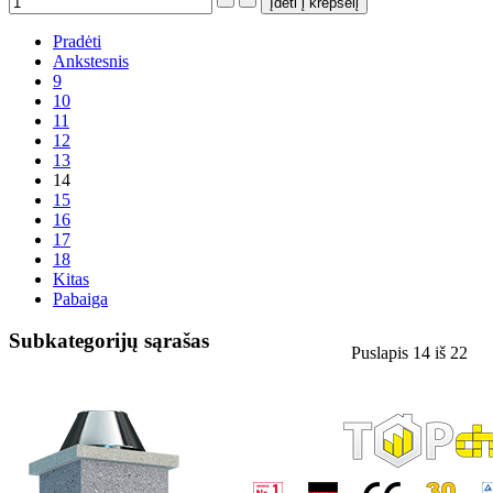
Pradėti
Ankstesnis
9
10
11
12
13
14
15
16
17
18
Kitas
Pabaiga
Subkategorijų sąrašas
Puslapis 14 iš 22