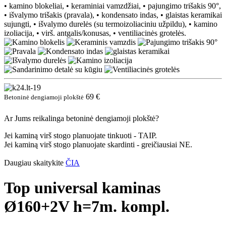
• kamino blokeliai, • keraminiai vamzdžiai, • pajungimo trišakis 90°,
• išvalymo trišakis (pravala), • kondensato indas, • glaistas keramikai
sujungti, • išvalymo durelės (su termoizoliaciniu užpildu), • kamino
izoliacija, • virš. antgalis/konusas, • ventiliacinės grotelės.
69 €
Betoninė dengiamoji plokštė
Ar Jums reikalinga betoninė dengiamoji plokštė?
Jei kaminą virš stogo planuojate tinkuoti - TAIP.
Jei kaminą virš stogo planuojate skardinti - greičiausiai NE.
Daugiau skaitykite
ČIA
Top universal kaminas
Ø160+2V h=7m. kompl.