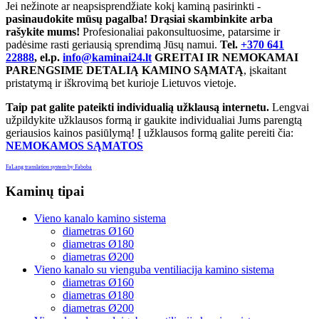
Jei nežinote ar neapsisprendžiate kokį kaminą pasirinkti -
pasinaudokite mūsų pagalba! Drąsiai skambinkite arba
rašykite mums!
Profesionaliai pakonsultuosime, patarsime ir
padėsime rasti geriausią sprendimą Jūsų namui.
Tel.
+370 641
22888
, el.p.
info@kaminai24.lt
GREITAI IR NEMOKAMAI
PARENGSIME DETALIĄ KAMINO SĄMATĄ
, įskaitant
pristatymą ir iškrovimą bet kurioje Lietuvos vietoje.
Taip pat galite pateikti individualią užklausą internetu.
Lengvai
užpildykite užklausos formą ir gaukite individualiai Jums parengtą
geriausios kainos pasiūlymą! Į užklausos formą galite pereiti čia:
NEMOKAMOS SĄMATOS
FaLang translation system by Faboba
Kaminų
tipai
Vieno kanalo kamino sistema
diametras Ø160
diametras Ø180
diametras Ø200
Vieno kanalo su vienguba ventiliacija kamino sistema
diametras Ø160
diametras Ø180
diametras Ø200