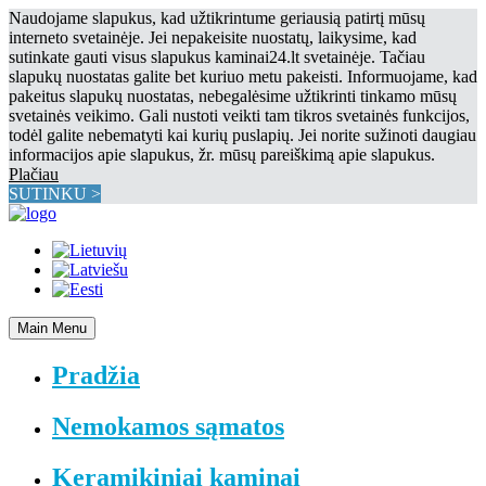
Naudojame slapukus, kad užtikrintume geriausią patirtį mūsų
interneto svetainėje. Jei nepakeisite nuostatų, laikysime, kad
sutinkate gauti visus slapukus kaminai24.lt svetainėje. Tačiau
slapukų nuostatas galite bet kuriuo metu pakeisti. Informuojame, kad
pakeitus slapukų nuostatas, nebegalėsime užtikrinti tinkamo mūsų
svetainės veikimo. Gali nustoti veikti tam tikros svetainės funkcijos,
todėl galite nebematyti kai kurių puslapių. Jei norite sužinoti daugiau
informacijos apie slapukus, žr. mūsų pareiškimą apie slapukus.
Plačiau
SUTINKU >
Main Menu
Pradžia
Nemokamos sąmatos
Keramikiniai kaminai