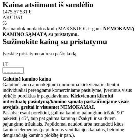
Kaina atsiimant iš sandėlio
1475.57
531 €
AKCIJA!
%
Pasinaudok nuolaidos kodu MAKSNUOL ir gauk
NEMOKAMĄ
KAMINO SĄMATĄ su pristatymu.
Sužinokite kainą su pristatymu
Įveskite pristatymo adreso pašto kodą
LT-
Galutinė kamino kaina
Galutinė suma apmokėjimui nurodoma kiekvienam klientui
individualiai perengtame komerciniame pasiūlyme, įvertinus visus
pirkėjo poreikius ir pageidavimus.
Kiekvienam klientui
individualų pasiūlymą/kamino sąmatą paskaičiuojame visais
atvejais, greitai ir visuomet NEMOKAMAI.
Pastaba: esant poreikiui, galima kamino pajungimo trišakį 90°
pakeisti į 45°, taip pat galima kaminą užsakyti ir su dviem
pajungimo trišakiais. Papildomai naudoti arba nenaudoti kitus
kamino elementus (papildomus ventiliacijos kanalus, betoninę
dengiančiąją kamino plokštę ir pan.).