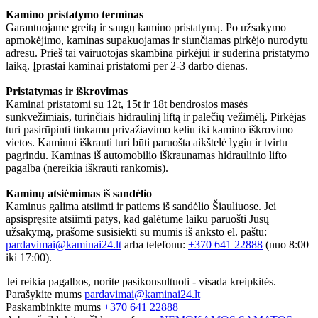
Kamino pristatymo terminas
Garantuojame greitą ir saugų kamino pristatymą. Po užsakymo
apmokėjimo, kaminas supakuojamas ir siunčiamas pirkėjo nurodytu
adresu. Prieš tai vairuotojas skambina pirkėjui ir suderina pristatymo
laiką. Įprastai kaminai pristatomi per 2-3 darbo dienas.
Pristatymas ir iškrovimas
Kaminai pristatomi su 12t, 15t ir 18t bendrosios masės
sunkvežimiais, turinčiais hidraulinį liftą ir palečių vežimėlį. Pirkėjas
turi pasirūpinti tinkamu privažiavimo keliu iki kamino iškrovimo
vietos. Kaminui iškrauti turi būti paruošta aikštelė lygiu ir tvirtu
pagrindu. Kaminas iš automobilio iškraunamas hidraulinio lifto
pagalba (nereikia iškrauti rankomis).
Kaminų atsiėmimas iš sandėlio
Kaminus galima atsiimti ir patiems iš sandėlio Šiauliuose. Jei
apsispręsite atsiimti patys, kad galėtume laiku paruošti Jūsų
užsakymą, prašome susisiekti su mumis iš anksto el. paštu:
pardavimai@kaminai24.lt
arba telefonu:
+370 641 22888
(nuo 8:00
iki 17:00).
Jei reikia pagalbos, norite pasikonsultuoti - visada kreipkitės.
Parašykite mums
pardavimai@kaminai24.lt
Paskambinkite mums
+370 641 22888