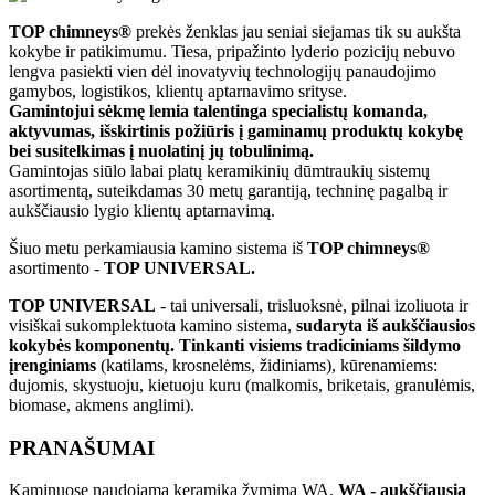
TOP chimneys®
prekės ženklas jau seniai siejamas tik su aukšta
kokybe ir patikimumu. Tiesa, pripažinto lyderio pozicijų nebuvo
lengva pasiekti vien dėl inovatyvių technologijų panaudojimo
gamybos, logistikos, klientų aptarnavimo srityse.
Gamintojui sėkmę lemia talentinga specialistų komanda,
aktyvumas, išskirtinis požiūris į gaminamų produktų kokybę
bei susitelkimas į nuolatinį jų tobulinimą.
Gamintojas siūlo labai platų keramikinių dūmtraukių sistemų
asortimentą, suteikdamas 30 metų garantiją, techninę pagalbą ir
aukščiausio lygio klientų aptarnavimą.
Šiuo metu perkamiausia kamino sistema iš
TOP chimneys®
asortimento -
TOP UNIVERSAL.
TOP UNIVERSAL
- tai universali, trisluoksnė, pilnai izoliuota ir
visiškai sukomplektuota kamino sistema,
sudaryta iš aukščiausios
kokybės komponentų. Tinkanti visiems tradiciniams šildymo
įrenginiams
(katilams, krosnelėms, židiniams), kūrenamiems:
dujomis, skystuoju, kietuoju kuru (malkomis, briketais, granulėmis,
biomase, akmens anglimi).
PRANAŠUMAI
Kaminuose naudojama keramika žymima WA.
WA - aukščiausia