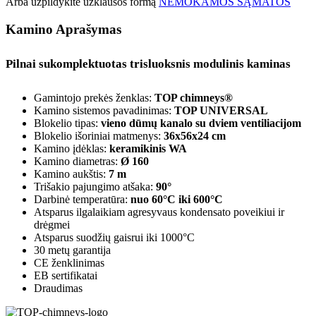
Arba užpildykite užklausos formą
NEMOKAMOS SĄMATOS
Kamino Aprašymas
Pilnai sukomplektuotas trisluoksnis modulinis kaminas
Gamintojo prekės ženklas:
TOP chimneys®
Kamino sistemos pavadinimas:
TOP UNIVERSAL
Blokelio tipas:
vieno dūmų kanalo su dviem ventiliacijom
Blokelio išoriniai matmenys:
36x56x24 cm
Kamino įdėklas:
keramikinis WA
Kamino diametras:
Ø 160
Kamino aukštis:
7 m
Trišakio pajungimo atšaka:
90°
Darbinė temperatūra:
nuo 60°C iki 600°C
Atsparus ilgalaikiam agresyvaus kondensato poveikiui ir
drėgmei
Atsparus suodžių gaisrui iki 1000°C
30 metų garantija
CE ženklinimas
EB sertifikatai
Draudimas