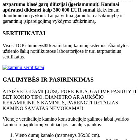
atsparumo klasė garų difuzijai (įgeriamumui)!
Kaminai
apdrausti didesnei kaip 300 000 EUR sumai
kiekvienam
draudiminiam įvykiui. Tai patvirtina gamintojo atsakomybę ir
garantinių įsipareigojimų vykdymo užtikrinimą.
SERTIFIKATAI
Visos TOP chimneys® keramikinių kaminų sistemos išbandytos
užsienio šalių notifikuotose laboratorijose ir turi tarptautinius
sertifikatus.
GALIMYBĖS IR PASIRINKIMAS
ATSIŽVELGDAMI Į JŪSŲ POREIKIUS, GALIME PASIŪLYTI
BET KOKIO TIPO, DIAMETRO AR AUKŠČIO
KERAMIKINIUS KAMINUS, PARENGTI DETALIAS
KAMINO SĄMATAS
NEMOKAMAI!
Vienoje vertikalioje kamino konstrukcijoje galimos labai įvairios
kamino ir papildomų ventiliacijos kanalų sąrankos:
Vieno dūmų kanalo (matmenys 36x36 cm).