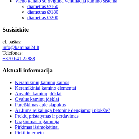
Vieno kanalo su dviguba ventiliacija kamino sistema
diametras Ø160
diametras Ø180
diametras Ø200
Susisiekite
el. paštas:
info@kaminai24.lt
Telefonas:
+370 641 22888
Aktuali
informacija
Keramikinių kaminų kainos
Keramikiniai kamino elementai
Apvalūs kaminų įdėklai
Ovalūs kaminų įdėklai
Pareiškimas apie slapukus
Ar Jums reikalinga betoninė dengiamoji plokštė?
Prekių pristatymas ir perdavimas
Grąžinimas ir garantija
Pirkimas išsimokėtinai
Pirkti internetu