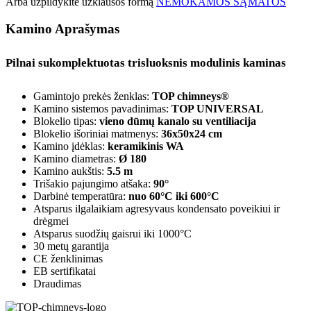
Arba užpildykite užklausos formą
NEMOKAMOS SĄMATOS
Kamino Aprašymas
Pilnai sukomplektuotas trisluoksnis modulinis kaminas
Gamintojo prekės ženklas:
TOP chimneys®
Kamino sistemos pavadinimas:
TOP UNIVERSAL
Blokelio tipas:
vieno dūmų kanalo su ventiliacija
Blokelio išoriniai matmenys:
36x50x24 cm
Kamino įdėklas:
keramikinis WA
Kamino diametras:
Ø 180
Kamino aukštis:
5.5 m
Trišakio pajungimo atšaka:
90°
Darbinė temperatūra:
nuo 60°C iki 600°C
Atsparus ilgalaikiam agresyvaus kondensato poveikiui ir
drėgmei
Atsparus suodžių gaisrui iki 1000°C
30 metų garantija
CE ženklinimas
EB sertifikatai
Draudimas