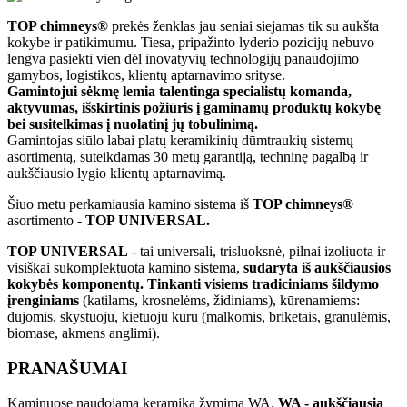
TOP chimneys®
prekės ženklas jau seniai siejamas tik su aukšta
kokybe ir patikimumu. Tiesa, pripažinto lyderio pozicijų nebuvo
lengva pasiekti vien dėl inovatyvių technologijų panaudojimo
gamybos, logistikos, klientų aptarnavimo srityse.
Gamintojui sėkmę lemia talentinga specialistų komanda,
aktyvumas, išskirtinis požiūris į gaminamų produktų kokybę
bei susitelkimas į nuolatinį jų tobulinimą.
Gamintojas siūlo labai platų keramikinių dūmtraukių sistemų
asortimentą, suteikdamas 30 metų garantiją, techninę pagalbą ir
aukščiausio lygio klientų aptarnavimą.
Šiuo metu perkamiausia kamino sistema iš
TOP chimneys®
asortimento -
TOP UNIVERSAL.
TOP UNIVERSAL
- tai universali, trisluoksnė, pilnai izoliuota ir
visiškai sukomplektuota kamino sistema,
sudaryta iš aukščiausios
kokybės komponentų. Tinkanti visiems tradiciniams šildymo
įrenginiams
(katilams, krosnelėms, židiniams), kūrenamiems:
dujomis, skystuoju, kietuoju kuru (malkomis, briketais, granulėmis,
biomase, akmens anglimi).
PRANAŠUMAI
Kaminuose naudojama keramika žymima WA.
WA - aukščiausia