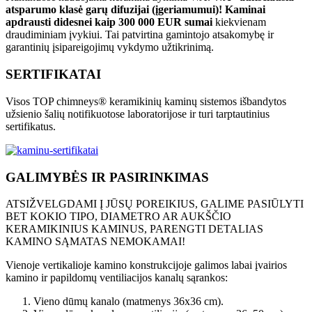
atsparumo klasė garų difuzijai (įgeriamumui)!
Kaminai
apdrausti didesnei kaip 300 000 EUR sumai
kiekvienam
draudiminiam įvykiui. Tai patvirtina gamintojo atsakomybę ir
garantinių įsipareigojimų vykdymo užtikrinimą.
SERTIFIKATAI
Visos TOP chimneys® keramikinių kaminų sistemos išbandytos
užsienio šalių notifikuotose laboratorijose ir turi tarptautinius
sertifikatus.
GALIMYBĖS IR PASIRINKIMAS
ATSIŽVELGDAMI Į JŪSŲ POREIKIUS, GALIME PASIŪLYTI
BET KOKIO TIPO, DIAMETRO AR AUKŠČIO
KERAMIKINIUS KAMINUS, PARENGTI DETALIAS
KAMINO SĄMATAS
NEMOKAMAI!
Vienoje vertikalioje kamino konstrukcijoje galimos labai įvairios
kamino ir papildomų ventiliacijos kanalų sąrankos:
Vieno dūmų kanalo (matmenys 36x36 cm).