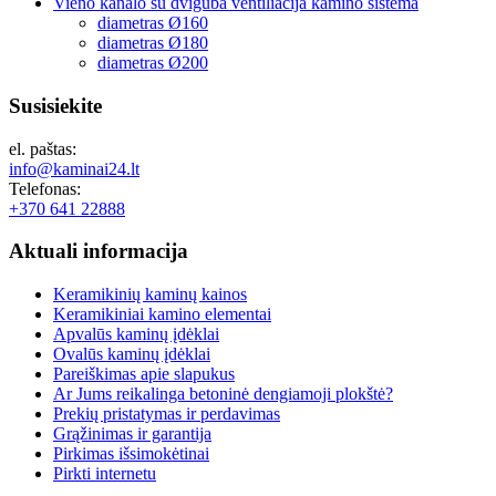
Vieno kanalo su dviguba ventiliacija kamino sistema
diametras Ø160
diametras Ø180
diametras Ø200
Susisiekite
el. paštas:
info@kaminai24.lt
Telefonas:
+370 641 22888
Aktuali
informacija
Keramikinių kaminų kainos
Keramikiniai kamino elementai
Apvalūs kaminų įdėklai
Ovalūs kaminų įdėklai
Pareiškimas apie slapukus
Ar Jums reikalinga betoninė dengiamoji plokštė?
Prekių pristatymas ir perdavimas
Grąžinimas ir garantija
Pirkimas išsimokėtinai
Pirkti internetu