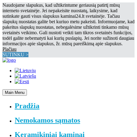
Naudojame slapukus, kad užtikrintume geriausią patirtį mūsų
interneto svetainėje. Jei nepakeisite nuostatų, laikysime, kad
sutinkate gauti visus slapukus kaminai24.lt svetainėje. Tačiau
slapukų nuostatas galite bet kuriuo metu pakeisti. Informuojame, kad
pakeitus slapukų nuostatas, nebegalėsime užtikrinti tinkamo mūsų
svetainės veikimo. Gali nustoti veikti tam tikros svetainės funkcijos,
todėl galite nebematyti kai kurių puslapių. Jei norite sužinoti daugiau
informacijos apie slapukus, žr. mūsų pareiškimą apie slapukus.
Plačiau
SUTINKU >
Main Menu
Pradžia
Nemokamos sąmatos
Keramikiniai kaminai