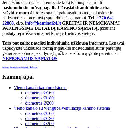
Jei nežinote ar neapsisprendžiate kokį kaminą pasirinkti -
pasinaudokite mūsų pagalba! Drąsiai skambinkite arba
rašykite mums!
Profesionaliai pakonsultuosime, patarsime ir
padėsime rasti geriausią sprendimą Jūsų namui.
Tel.
+370 641
22888
, el.p.
info@kaminai24.lt
GREITAI IR NEMOKAMAI
PARENGSIME DETALIĄ KAMINO SĄMATĄ
, įskaitant
pristatymą ir iškrovimą bet kurioje Lietuvos vietoje.
Taip pat galite pateikti individualią užklausą internetu.
Lengvai
užpildykite užklausos formą ir gaukite individualiai Jums parengtą
geriausios kainos pasiūlymą! Į užklausos formą galite pereiti čia:
NEMOKAMOS SĄMATOS
FaLang translation system by Faboba
Kaminų
tipai
Vieno kanalo kamino sistema
diametras Ø160
diametras Ø180
diametras Ø200
Vieno kanalo su vienguba ventiliacija kamino sistema
diametras Ø160
diametras Ø180
diametras Ø200