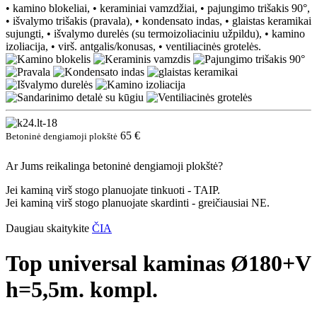
• kamino blokeliai, • keraminiai vamzdžiai, • pajungimo trišakis 90°,
• išvalymo trišakis (pravala), • kondensato indas, • glaistas keramikai
sujungti, • išvalymo durelės (su termoizoliaciniu užpildu), • kamino
izoliacija, • virš. antgalis/konusas, • ventiliacinės grotelės.
65 €
Betoninė dengiamoji plokštė
Ar Jums reikalinga betoninė dengiamoji plokštė?
Jei kaminą virš stogo planuojate tinkuoti - TAIP.
Jei kaminą virš stogo planuojate skardinti - greičiausiai NE.
Daugiau skaitykite
ČIA
Top universal kaminas Ø180+V
h=5,5m. kompl.