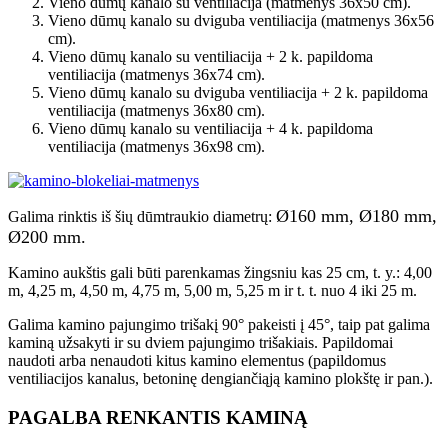
Vieno dūmų kanalo su ventiliacija (matmenys 36x50 cm).
Vieno dūmų kanalo su dviguba ventiliacija (matmenys 36x56
cm).
Vieno dūmų kanalo su ventiliacija + 2 k. papildoma
ventiliacija (matmenys 36x74 cm).
Vieno dūmų kanalo su dviguba ventiliacija + 2 k. papildoma
ventiliacija (matmenys 36x80 cm).
Vieno dūmų kanalo su ventiliacija + 4 k. papildoma
ventiliacija (matmenys 36x98 cm).
Ø160 mm, Ø180 mm,
Galima rinktis iš šių dūmtraukio diametrų:
Ø200 mm.
Kamino aukštis gali būti parenkamas žingsniu kas 25 cm, t. y.: 4,00
m, 4,25 m, 4,50 m, 4,75 m, 5,00 m, 5,25 m ir t. t. nuo 4 iki 25 m.
Galima kamino pajungimo trišakį 90° pakeisti į 45°, taip pat galima
kaminą užsakyti ir su dviem pajungimo trišakiais. Papildomai
naudoti arba nenaudoti kitus kamino elementus (papildomus
ventiliacijos kanalus, betoninę dengiančiąją kamino plokštę ir pan.).
PAGALBA RENKANTIS KAMINĄ