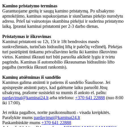
Kamino pristatymo terminas
Garantuojame greitą ir saugų kamino pristatymą. Po užsakymo
apmokėjimo, kaminas supakuojamas ir siunčiamas pirkėjo nurodytu
adresu. Prieš tai vairuotojas skambina pirkėjui ir suderina pristatymo
laiką. Įprastai kaminai pristatomi per 2-3 darbo dienas.
Pristatymas ir iškrovimas
Kaminai pristatomi su 12t, 15t ir 18t bendrosios masės
sunkvežimiais, turinčiais hidraulinį liftą ir palečių vežimėlį. Pirkėjas
turi pasirūpinti tinkamu privažiavimo keliu iki kamino iškrovimo
vietos. Kaminui iškrauti turi būti paruošta aikštelė lygiu ir tvirtu
pagrindu. Kaminas iš automobilio iškraunamas hidraulinio lifto
pagalba (nereikia iškrauti rankomis).
Kaminų atsiėmimas iš sandėlio
Kaminus galima atsiimti ir patiems iš sandėlio Šiauliuose. Jei
apsispręsite atsiimti patys, kad galėtume laiku paruošti Jūsų
užsakymą, prašome susisiekti su mumis iš anksto el. paštu:
pardavimai@kaminai24.lt
arba telefonu:
+370 641 22888
(nuo 8:00
iki 17:00).
Jei reikia pagalbos, norite pasikonsultuoti - visada kreipkitės.
Parašykite mums
pardavimai@kaminai24.lt
Paskambinkite mums
+370 641 22888